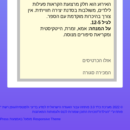
האירוע הוא חלק מרצועת הקראות פעילות
לילדים, משולבות בסדנת יצירה חווייתית. אין
צורך בהיכרות מוקדמת עם הספר.
לגיל 12-5.
על המנחה
: אמא, זמרת, הייטקיסטית
ומקריאת סיפורים מנוסה.
אזלו הכרטיסים
המכירה סגורה
מערכת כו"ד 3.0 פותחה עבור האגודה הישראלית למדע בדיוני ולפנטסיה//גופן רשת “אלף”
ע”י "הגילדה"//זכויות התוכן שמורות לכנס ולעמותות המארגנות
Responsive Theme
מופעל באמצעות
WordPress