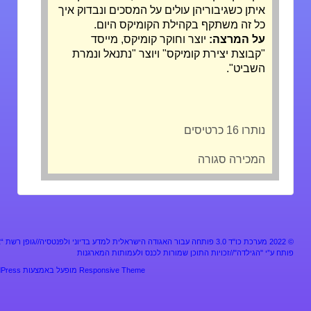
איתן כשגיבוריהן עולים על המסכים ונבדוק איך
כל זה משתקף בקהילת הקומיקס היום.
על המרצה:
יוצר וחוקר קומיקס, מייסד
"קבוצת יצירת קומיקס" ויוצר "נתנאל ונמרת
השביט".
נותרו 16 כרטיסים
המכירה סגורה
מערכת כו"ד 3.0 פותחה עבור האגודה הישראלית למדע בדיוני ולפנטסיה//גופן רשת “אלף”
ע”י "הגילדה"//זכויות התוכן שמורות לכנס ולעמותות המארגנות
Responsive Theme
מופעל באמצעות
WordPress