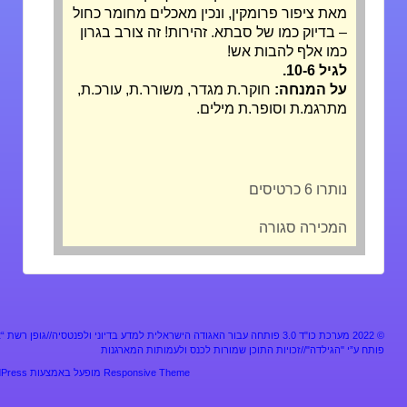
מאת ציפור פרומקין, ונכין מאכלים מחומר כחול
– בדיוק כמו של סבתא. זהירות! זה צורב בגרון
כמו אלף להבות אש!
לגיל 10-6.
על המנחה:
חוקר.ת מגדר, משורר.ת, עורכ.ת,
מתרגמ.ת וסופר.ת מילים.
נותרו 6 כרטיסים
המכירה סגורה
מערכת כו"ד 3.0 פותחה עבור האגודה הישראלית למדע בדיוני ולפנטסיה//גופן רשת “אלף”
ע”י "הגילדה"//זכויות התוכן שמורות לכנס ולעמותות המארגנות
Responsive Theme
מופעל באמצעות
WordPress