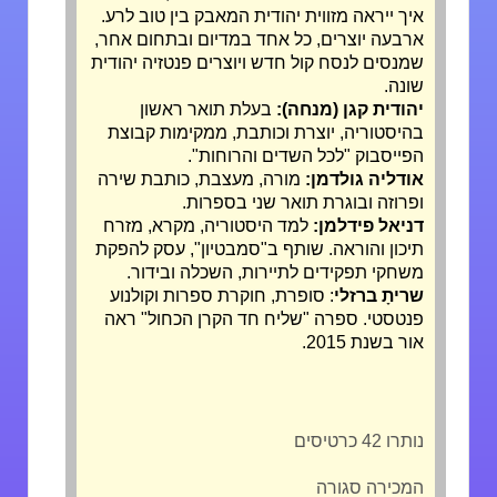
איך ייראה מזווית יהודית המאבק בין טוב לרע.
ארבעה יוצרים, כל אחד במדיום ובתחום אחר,
שמנסים לנסח קול חדש ויוצרים פנטזיה יהודית
שונה.
יהודית קגן (מנחה):
בעלת תואר ראשון
בהיסטוריה, יוצרת וכותבת, ממקימות קבוצת
הפייסבוק "
לכל השדים והרוחות
".
אודליה גולדמן:
מורה, מעצבת, כותבת שירה
ופרוזה ובוגרת תואר שני בספרות.
דניאל פידלמן:
למד היסטוריה, מקרא, מזרח
תיכון והוראה. שותף ב"סמבטיון", עסק להפקת
משחקי תפקידים לתיירות, השכלה ובידור.
שריתָ ברזלי
: סופרת, חוקרת ספרות וקולנוע
פנטסטי. ספרה "שליח חד הקרן הכחול" ראה
אור בשנת 2015.
נותרו 42 כרטיסים
המכירה סגורה