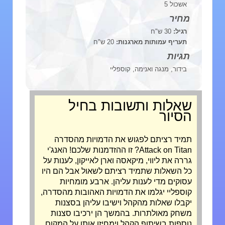
אשכול 5
מחיר
רגיל:
30 ש"ח
תעריף עמותות מארגנות:
20 ש"ח
תגיות
בידור, מנגה ואנימה, קוספליי
שאלות ותשובות בחיל
הסיור
תמיד רציתם לפגוש את הדמויות מהסדרה
Attack on Titan? זו ההזדמנות שלכם! האנג'י
גררה את ליווי, מיקאסה וארן לאייקון, לענות על
כל השאלות שתמיד רציתם לשאול אבל הם היו
עסוקים מדי לענות עליהן. ארבע מומחיות
קוספליי יגלמו את הדמויות האהובות מהסדרה,
יקבלו שאלות מהקהל וישיבו עליהן בסצנות
משחק מאולתרות. בהמשך הן ירכיבו סצנות
נוספות בשיתוף הקהל וימחיזו אותן על המקום.