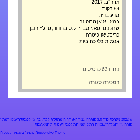
ארה"ב, 2017
89 דקות
מדע בדיוני
במאי: איאן טרוטינר
שחקנים: סאני מברי, לנס ברודווי, טי ג'יי הובן,
כריסטיאן פיטרה
אנגלית בלי כתוביות
נותרו 63 כרטיסים
המכירה סגורה
מערכת כו"ד 3.0 פותחה עבור האגודה הישראלית למדע בדיוני ולפנטסיה//גופן רשת “אלף”
ע”י "הגילדה"//זכויות התוכן שמורות לכנס ולעמותות המארגנות
Responsive Theme
מופעל באמצעות
WordPress