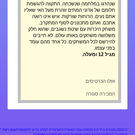
שנהרגו במלחמה שנשכחה. התקווה להגשמת
חלומם של אדוני המתים זוהרת מעל האי שאליו
אתם נעים. הרוחות שורקות. איש אינו רואה
אתכם. ואתם מתכוננים לסוף המתקרב.
משחק היכרות עם שיטת נשגבים, שהוא חלק
משלושה משחקים באותו עולם. לא חייבים
להירשם לכל המשחקים: כל אחד מהם עומד
בפני עצמו.
מגיל 12 ומעלה.
אזלו הכרטיסים
המכירה סגורה
מערכת כו"ד 3.0 פותחה עבור האגודה הישראלית למדע בדיוני ולפנטסיה//גופן רשת “אלף”
ע”י "הגילדה"//זכויות התוכן שמורות לכנס ולעמותות המארגנות