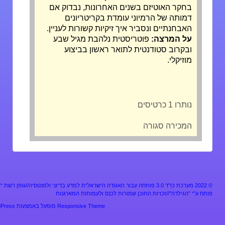
בחקר האוטיזם בשנים האחרונות, נבדוק אם
דמותה של הרמיוני עומדת בקריטריונים
האבחנתיים ונסביר איך זיקיות קשורות לעניין.
על המרצה:
פוטריסטית נלהבת מגיל שבע
ובקרוב סטודנטית לתואר ראשון בביצוע
מוזיקלי.
נותרו 1 כרטיסים
המכירה סגורה
מערכת כו"ד 3.0 פותחה עבור האגודה הישראלית למדע בדיוני ולפנטסיה//גופן רשת “אלף”
ע”י "הגילדה"//זכויות התוכן שמורות לכנס ולעמותות המארגנות
Responsive Theme
מופעל באמצעות
WordPress