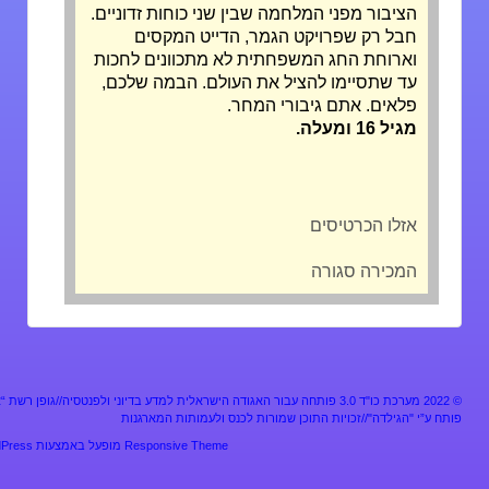
הציבור מפני המלחמה שבין שני כוחות זדוניים.
חבל רק שפרויקט הגמר, הדייט המקסים
וארוחת החג המשפחתית לא מתכוונים לחכות
עד שתסיימו להציל את העולם. הבמה שלכם,
פלאים. אתם גיבורי המחר.
מגיל 16 ומעלה.
אזלו הכרטיסים
המכירה סגורה
מערכת כו"ד 3.0 פותחה עבור האגודה הישראלית למדע בדיוני ולפנטסיה//גופן רשת “אלף”
ע”י "הגילדה"//זכויות התוכן שמורות לכנס ולעמותות המארגנות
Responsive Theme
מופעל באמצעות
WordPress