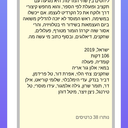
ליחסים בין שתי המדינות: היא מגיעה עם
תקציב ופועלת לפי הספר, והוא מחפש קיצורי
דרך ולוקח את כל הקרדיט לעצמו. אם ייכשלו
במשימה, ראש המוסד לא יזכה להדליק משואה
ביום העצמאות בשידור חי בטלוויזיה, והרי
אסור שזה יקרה! הומור מטורף, פעלולים,
שחקנים, דיאלוגים, ובסוף כתוב מי עשה מה.
ישראל, 2019
106 דקות
קומדיה, פעולה
במאי: אלון גור אריה
שחקנים: צחי הלוי, אפרת דור, טל פרידמן,
דביר בנדק, עדי הימלבלוי, שלומי קוריאט, אילן
דר, תומר שרון, גילה אלמגור, עידו מוסרי, טל
טירנגל, ניצן זיצר, מיטל דוהן
נותרו 38 כרטיסים