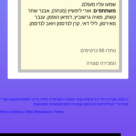
שמעו עליו מעולם.
משתתפים
: אורי ליפשיץ (מנחה), אבנר שחר
קשתן, מאיה גרשוביץ, דמיאן הופמן, ענבר
מאירסון, לילי דאי, קרן לנדסמן ויואב לנדסמן.
נותרו 96 כרטיסים
המכירה סגורה
מערכת כו"ד 3.0 פותחה עבור האגודה הישראלית למדע בדיוני ולפנטסיה//גופן רשת “אלף”
ע”י "הגילדה"//זכויות התוכן שמורות לכנס ולעמותות המארגנות
Responsive Theme
מופעל באמצעות
WordPress