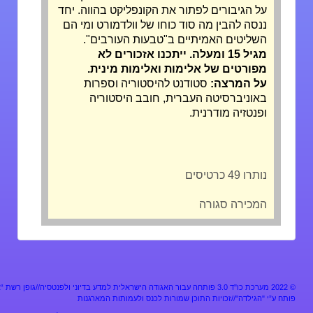
על הגיבורים לפתור את הקונפליקט בהווה. יחד
ננסה להבין מה סוד כוחו של וולדמורט ומי הם
השליטים האמיתיים ב"טבעות העורבים".
מגיל 15 ומעלה. ייתכנו אזכורים לא
מפורטים של אלימות ואלימות מינית.
על המרצה:
סטודנט להיסטוריה וספרות
באוניברסיטה העברית, חובב היסטוריה
ופנטזיה מודרנית.
נותרו 49 כרטיסים
המכירה סגורה
מערכת כו"ד 3.0 פותחה עבור האגודה הישראלית למדע בדיוני ולפנטסיה//גופן רשת “אלף”
ע”י "הגילדה"//זכויות התוכן שמורות לכנס ולעמותות המארגנות