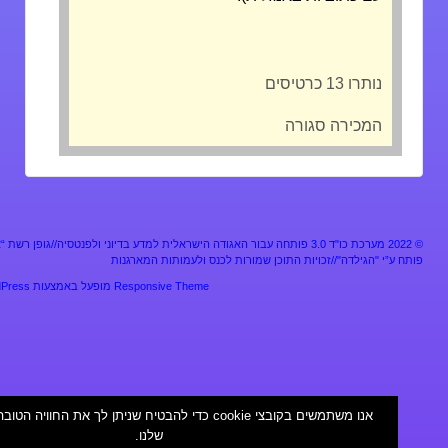
נותרו 13 כרטיסים
המכירה סגורה
מערכת כו"ד 3.0 פותחה עבור האגודה הישראלית למדע בדיוני ולפנטסיה//גופן רשת “אלף”
ע”י "הגילדה"//זכויות התוכן שמורות לכנס ולעמותות המארגנות
Responsive Theme
מופעל באמצעות
WordPress
אנו משתמשים בקובצי cookie כדי להבטיח שניתן לך את החוויה הטובה ביות
שלנו.