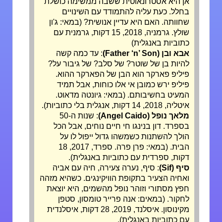
אן היא אסטרונאוטית ששבה ממשימה כושלת
בחלל. כעת עליה להתמודד עם השינויים
שחוותה. האם היא עדיין אנושית? (במאי: ג'ון
שולץ. גרמניה, 2018, 15 דקות, גרמנית עם
כתוביות באנגלית)
אבא ובן (Father ‘n’ Son)
: עד כמה קשה
להיות בן של שוטר? של סלב? של גיבור על?
פיליפ פארקר הוא הבן של הפארקר ההוא.
פיליפ ירש כמובן אי אלו כוחות, אבל תמיד
המעיט בחשיבותם. (במאי: גיונטה מדאוט.
איטליה, 2018, 14 דקות, אנגלית בלי כתוביות).
מלאך נופל (Angel Caido)
: שנות ה-50
בספרד. דון בנינגו חי חיים נוחים, אבל הכל
הולך להשתנות כשמשהו גדול ייפול לו על
הבית. (במאי: פרן פרה. ספרד, 2017, 18
דקות, ספרדית עם כתוביות באנגלית).
סיף (Sif)
: סיף, נערה צעירה, חיה עם אביה
ואחיה הצעיר בתקופת הוויקינגים. כשהיא מזהה
חפץ מסתורי וזוהר נופל מהשמים, היא יוצאת
לחקור. (במאים: אנה פרייר טומסון, סטפן
מקינוסון. איסלנד, 2019, 28 דקות, איסלנדית
עם כתוביות באנגלית).