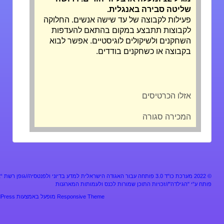
שליטה סבירה באנגלית.
פעילות לקבוצה של עד שישה אנשים. החלוקה
לקבוצות תתבצע במקום בהתאם להעדפות
השחקנים ולשיקולים לוגיסטיים. אפשר לבוא
בקבוצה או כשחקנים בודדים.
אזלו הכרטיסים
המכירה סגורה
מערכת כו"ד 3.0 פותחה עבור האגודה הישראלית למדע בדיוני ולפנטסיה//גופן רשת “אלף”
ע”י "הגילדה"//זכויות התוכן שמורות לכנס ולעמותות המארגנות
Responsive Theme
מופעל באמצעות
WordPress