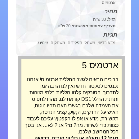
ארטמיס
מחיר
רגיל:
30 ש"ח
תעריף עמותות מארגנות:
20 ש"ח
תגיות
מדע בדיוני, משחקי תפקידים, משחקים וגיימינג
ארטמיס 5
ברוכים הבאים לגשר החללית ארטמיס! אנחנו
נכנסים לסקטור חדש ואין לנו הרבה זמן
לתדרוך. הסורקים קלטו חלליות בלתי מזוהות,
ותחנת החלל DS1 קוראת לנו. מהרו לתפוס
את העמדה שלכם בגשר! האם תהיו נווטת,
האיש על ההדקים, הנַשָק, קציני הנדסה,
תקשורת, מדע או אפילו הקפטן? עליכם לעבוד
כצוות כדי לשרוד. מה? מי? אני? לא… אני בסך
הכל המחשב שלכם.
מגיל 12 ומעלה או בליווי הורים. דרושה