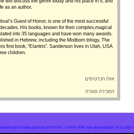
, he will discuss the genre today and his place in it, and
fe as an author.
stival’s Guest of Honor, is one of the most successful
o decades. His books, known for their complex,magical
nslated into 35 languages and have won many awards.
ished in Hebrew, including the Mistborn trilogy, The
is first book, “Elantris”. Sanderson lives in Utah, USA
ree children.
אזלו הכרטיסים
המכירה סגורה