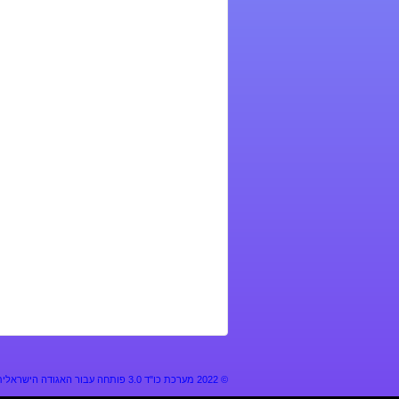
© 2022
מערכת כו"ד 3.0 פותחה עבור האגודה הישראלית למדע בדיוני ולפנטסיה//גופן רשת “אלף” פותח ע”י "הגילדה"//זכויות התוכן שמורות לכנס ולעמותות המארגנות