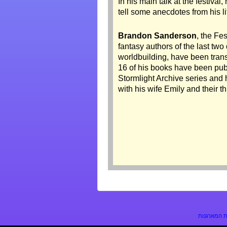
In his main talk at the festival
tell some anecdotes from his li
Brandon Sanderson
, the Fe
fantasy authors of the last tw
worldbuilding, have been tra
16 of his books have been publ
Stormlight Archive series and h
with his wife Emily and their th