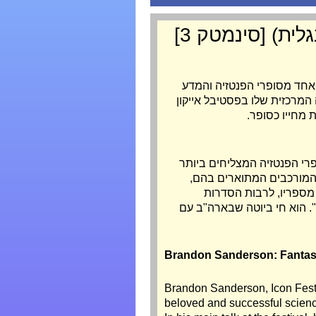
ן, אורח הכבוד של פסטיבל אייקון 2019, הוא אחד מסופרי הפנטזיה והמדע
המרכזית שלו בפסטיבל אייקון
ת מחייו כסופר.
רי הפנטזיה המצליחים ביותר
 המורכבים המתוארים בהם,
ורגמו ל-35 שפות וזכו בפרסים רבים. בעברית ראו אור 16 מספריו, לרבות הסדרות
". הוא חי ביוטה שבארה"ב עם
Brandon Sanderson: Fantas
Brandon Sanderson, Icon Festi
beloved and successful science