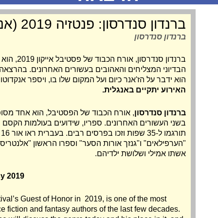
ברנדון סנדרסון: פנטזיה 2019 (אנגלית) [סינמטק 3]
ברנדון סנדרסון
ברנדון סנדרסו
הבדיוני המצליחים והאהובים בעשורים האחרונים. בהרצאה 
הוא ידבר על הז'אנר כיום ועל המקום שלו בו, ויספר אנקדוטו
האירוע יתקיים באנגלית.
ברנדון סנדרסון
, אורח הכבוד של הפסטיבל, הוא אחד מסופ
בשני העשורים האחרונים. ספריו, שידועים בעולמות הקסם
ת
"הערפילאים" ו"גנזך אורות הסער" וספרו הראשון "אלנטריס
אשתו אמילי ושלושת ילדיהם.
y 2019
val’s Guest of Honor in 2019, is one of the most
 fiction and fantasy authors of the last few decades.