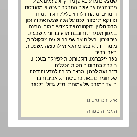
שמציגים מדע באופן מדויק, ולפעמים אפילו
מתכתבים עם עולם המחקר העכשווי. מהנדסת
חומרים, מומחה לזיהוי פלילי, חוקרת מוח
ופיזיקאית יספרו לכם על אלה שעשו את זה נכון.
הדס סלוין:
דוקטורנטית למדעי המוח, מרצה
במגוון מסגרות וחובבת מדע בדיוני מושבעת.
ניר שרון:
בעל תואר שני בביולוגיה מולקולרית,
מומחה דנ"א במרכז הלאומי לרפואה משפטית
באבו-כביר.
נעה זילברמן:
דוקטורנטית לפיזיקה בטכניון,
חוקרת בתחום היחסות הכללית.
ד"ר נעה לכמן:
מרצה בכירה למדע והנדסה
של חומרים באוניברסיטת תל אביב וחברה
בוועד המנהל של עמותת "
מדע גדול, בקטנה
".
אזלו הכרטיסים
המכירה סגורה