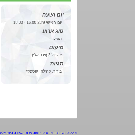
יום ושעה
יום חמישי 23/9 16:00 - 18:00
סוג ארוע
מופע
מיקום
אשכול 3 (וירטואלי)
תגיות
בידור, קהילה, קוספליי
© 2022
מערכת כו"ד 3.0 פותחה עבור האגודה הישראלית למדע בדיוני ולפנטסיה//גופן רשת “אלף” פותח ע”י "הגילדה"//זכויות התוכן שמורות לכנס ולעמותות המארגנות