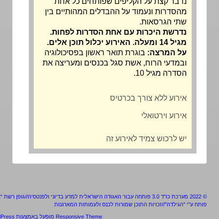
נדבר קצת על הקליפים שפותחים כל אחת
מהסדרות ונעמוד על ההבדלים המהותיים בין
שתי הגרסאות.
נדרשת היכרות עם אחת הסדרות לפחות.
מגיל 14 ומעלה. האירוע יכלול תוכן אלים.
על המרצה:
בוגרת תואר ראשון בפסיכולוגיה
ובמדעי הרוח, אשת סגל בכנסים ומעריצה את
הסדרה מגיל 10.
אירוע ללא צורך בכרטיס
אירוע וירטואלי
יש לרכוש צמיד לאירוע זה
מערכת כו"ד 3.0 פותחה עבור האגודה הישראלית למדע בדיוני ולפנטסיה//גופן רשת “אלף”
ע”י "הגילדה"//זכויות התוכן שמורות לכנס ולעמותות המארגנות
Responsive Theme
מופעל באמצעות
WordPress