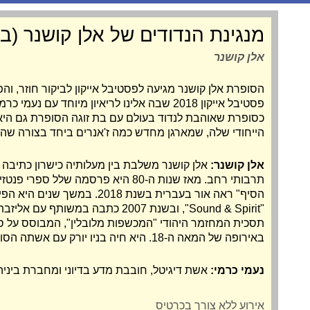
מנגינת הנדודים של אלן קושנר (ב
אלן קושנר
הסופרת אלן קושנר מגיעה לפסטיבל אייקון לביקור חוזר, וה
פסטיבל אייקון 2018 שבה אלינו לריאיון מיוחד עם נ
כסופרת שאוהבת לנדוד בעולם עם בת זוגה הסופרת גם היא,
הייחודי שלה, שמארגן מחדש כמה ז'אנרים ביחד בצורה שהכי
אלן קושנר:
אלן קושנר משלבת בין מעלותיה כישרון כתיבה ח
תרבותי רחב. מאז שנות ה-80 היא פרסמה שלל
הסיף" ראה אור בעברית בשנת 2018. 
"Sound & Spirit", ובשנת 2007 כתבה במשו
תסכית המחזמר היהודי "המכשפות מלובלין", המבוסס על סי
באירופה של המאה ה-18. היא חיה בניו יורק עם אשתה הסופרת דיליה שרמן.
נעמי כרמי:
אשת דיגיטל, חובבת מדע בדיוני ומחברת ביני
אירוע ללא צורך בכרטיס