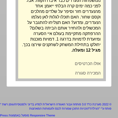
ממשפחות הנעדרים כבר איבדו תקווה. אבל
לפני כמה ימים קרה הבלתי ייאמן: אחד
מהנעדרים חזר וסיפר על שלדים מהלכים
וקסם שחור. האם תוכלו לגלות לאן נעלמו
הנעדרים, ומדוע? האם תצליחו להתגבר על
המכשולים ולהחזיר אותם הביתה בשלום?
ההרפתקה מתקיימת בעולם איי הסערה
ומיועדת לדמויות בדרגה 1. דמויות מוכנות
יחולקו בתחילת המשחק לשחקנים שירצו בכך.
מגיל 12 ומעלה.
אזלו הכרטיסים
המכירה סגורה
מערכת כו"ד 3.0 פותחה עבור האגודה הישראלית למדע בדיוני ולפנטסיה//גופן רשת “אלף”
ע”י "הגילדה"//זכויות התוכן שמורות לכנס ולעמותות המארגנות
Responsive Theme
מופעל באמצעות
WordPress