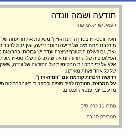
תודעה ושמה וונדה
רפאל שריה-צרפתי
העיר ווסט-וויו בסדרה "וונדה-ויז'ן" משקפת את תודעתה של 
מורכבת מתחומים של ידיעה וחוסר ידיעה, ואין גבול לדברי
זאת, גם לעולם המטורף שיצרה וונדה יש גבולות. בהרצאה 
הפילוסופיה של התודעה ונראה שהגבולות של ווסט-ויו מוכתב
אלא על ידי התכונות הבסיסיות של התודעה של וונדה, שאינן
של כל אחד ואחת מאיתנו.
דרושה היכרות קודמת עם "וונדה-ויז'ן".
על המרצה:
סטודנט לפילוסופיה ולספרות באוניברסיטה העב
מדע בדיוני, פנטזיה וכנסים.
נותרו 11 כרטיסים
המכירה סגורה