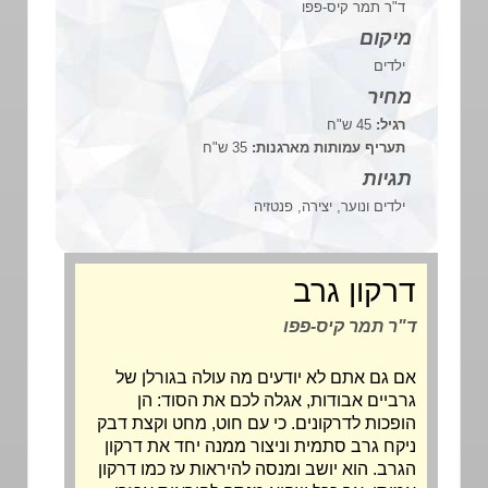
ד"ר תמר קיס-פפו
מיקום
ילדים
מחיר
רגיל:
45 ש"ח
תעריף עמותות מארגנות:
35 ש"ח
תגיות
ילדים ונוער, יצירה, פנטזיה
דרקון גרב
ד"ר תמר קיס-פפו
אם גם אתם לא יודעים מה עולה בגורלן של
גרביים אבודות, אגלה לכם את הסוד: הן
הופכות לדרקונים. כי עם חוט, מחט וקצת דבק
ניקח גרב סתמית וניצור ממנה יחד את דרקון
הגרב. הוא יושב ומנסה להיראות עז כמו דרקון