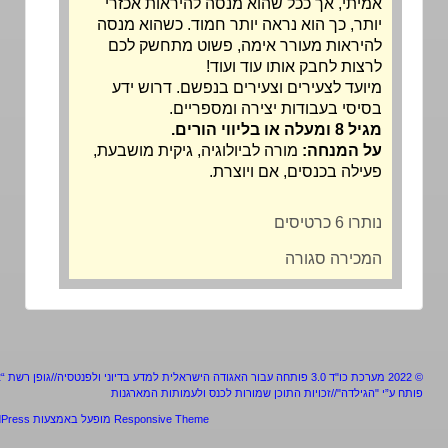
אמיתי, אך ככל שהוא מנסה להיראות אכזרי
יותר, כך הוא נראה יותר חמוד. כשהוא מנסה
להיראות מעורר אימה, פשוט מתחשק לכם
לרצות לחבק אותו עוד ועוד!
מיועד לצעירים וצעירים בנפשם. דרוש ידע
בסיסי בעבודות יצירה ומספריים.
מגיל 8 ומעלה או בליווי הורים.
על המנחה:
מורה לביולוגיה, גיקית מושבעת,
פעילה בכנסים, אם ויוצרת.
נותרו 6 כרטיסים
המכירה סגורה
מערכת כו"ד 3.0 פותחה עבור האגודה הישראלית למדע בדיוני ולפנטסיה//גופן רשת “אלף”
ע”י "הגילדה"//זכויות התוכן שמורות לכנס ולעמותות המארגנות
Responsive Theme
מופעל באמצעות
WordPress