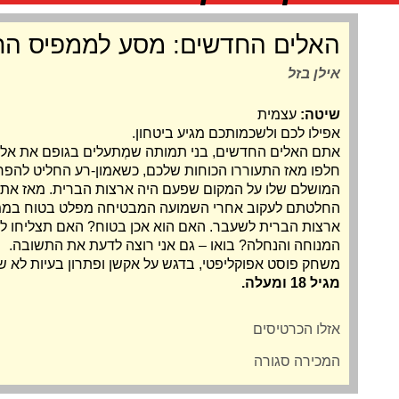
האלים החדשים: מסע לממפיס ה
אילן בזל
שיטה:
עצמית
אפילו לכם ולשכמותכם מגיע ביטחון.
אתם האלים החדשים, בני תמותה שמְתעלים בגופם את אלי
חלפו מאז התעוררו הכוחות שלכם, כשאמון-רע החליט להפר 
המושלם שלו על המקום שפעם היה ארצות הברית. מאז אתם 
החלטתם לעקוב אחרי השמועה המבטיחה מפלט בטוח בממ
ארצות הברית לשעבר. האם הוא אכן בטוח? האם תצליחו לה
המנוחה והנחלה? בואו – גם אני רוצה לדעת את התשובה.
משחק פוסט אפוקליפטי, בדגש על אקשן ופתרון בעיות לא ש
מגיל 18 ומעלה.
אזלו הכרטיסים
המכירה סגורה