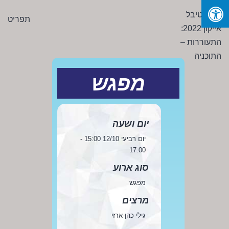
Ski
פסטיבל
תפריט
t
אייקון
conten
2022:
התעוררות
-
מפגש
התוכניה
יום ושעה
יום רביעי 12/10 15:00 -
17:00
סוג ארוע
מפגש
מרצים
גילי כהן-ארזי