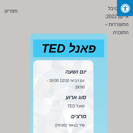
Ski
פסטיבל
תפריט
t
אייקון
conten
2022:
התעוררות
-
פאנל TED
התוכניה
יום ושעה
יום רביעי 12/10 18:00 -
19:00
סוג ארוע
פאנל TED
מרצים
שיר בן-אור (מנחה)