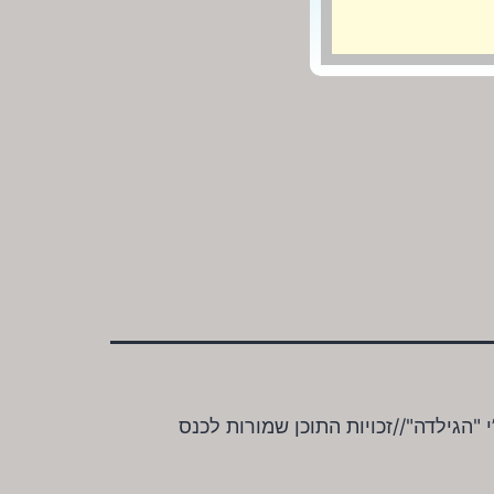
תח ע”י "הגילדה"//זכויות התוכן שמורות לכנס