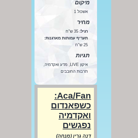
מיקום
אשכול 1
מחיר
רגיל:
35 ש"ח
תעריף עמותות מארגנות:
25 ש"ח
תגיות
איקון LIVE, מדע ואקדמיה,
תרבות החובבים
Aca/Fan:
כשפאנדום
ואקדמיה
נפגשים
דנה גרין (מנחה)