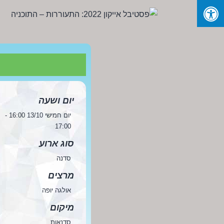
Ski
t
conten
פסטיבל
אייקון
2022:
התעוררות
-
יום ושעה
התוכניה
יום חמישי 13/10 16:00 -
17:00
סוג ארוע
סדנה
מרצים
אולגה יופה
מיקום
סדנאות