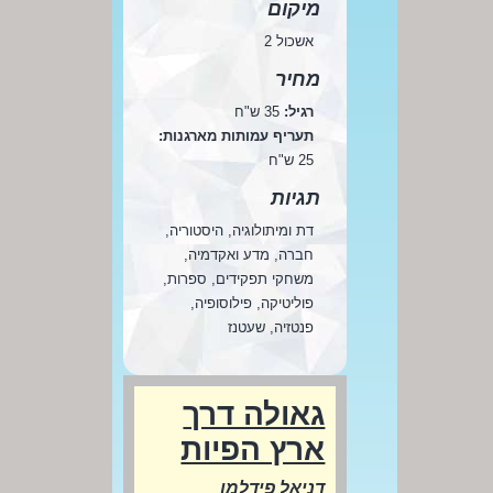
מיקום
אשכול 2
מחיר
רגיל:
35 ש"ח
תעריף עמותות מארגנות:
25 ש"ח
תגיות
דת ומיתולוגיה, היסטוריה,
חברה, מדע ואקדמיה,
משחקי תפקידים, ספרות,
פוליטיקה, פילוסופיה,
פנטזיה, שעטנז
גאולה דרך
ארץ הפיות
דניאל פידלמן