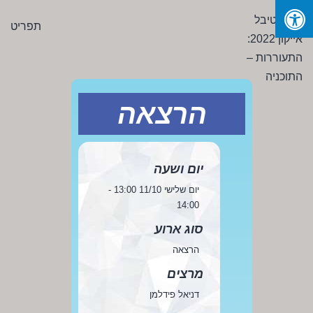
Ski
פסטיבל
תפריט
t
אייקון
conten
2022:
התעוררות
-
הרצאה
התוכניה
יום ושעה
יום שלישי 11/10 13:00 -
14:00
סוג ארוע
הרצאה
מרצים
דניאל פידלמן