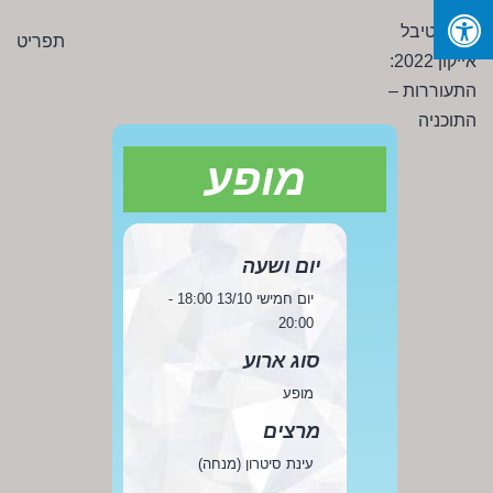
Ski
פסטיבל
תפריט
t
אייקון
conten
2022:
התעוררות
-
מופע
התוכניה
יום ושעה
יום חמישי 13/10 18:00 -
20:00
סוג ארוע
מופע
מרצים
עינת סיטרון (מנחה)