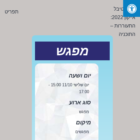
Ski
פסטיבל
תפריט
t
אייקון
conten
2022:
התעוררות
-
מפגש
התוכניה
יום ושעה
יום שלישי 11/10 15:00 -
17:00
סוג ארוע
מפגש
מיקום
מפגשים