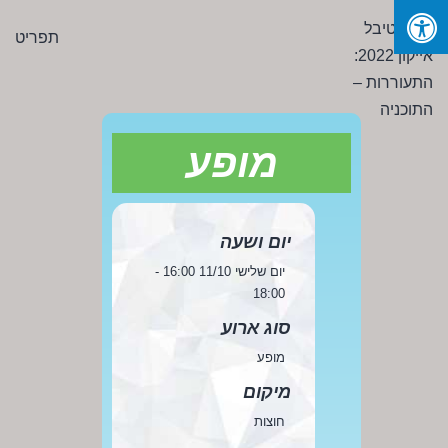
Ski
פסטיבל
תפריט
t
אייקון
conten
2022:
התעוררות
-
מופע
התוכניה
יום ושעה
יום שלישי 11/10 16:00 -
18:00
סוג ארוע
מופע
מיקום
חוצות