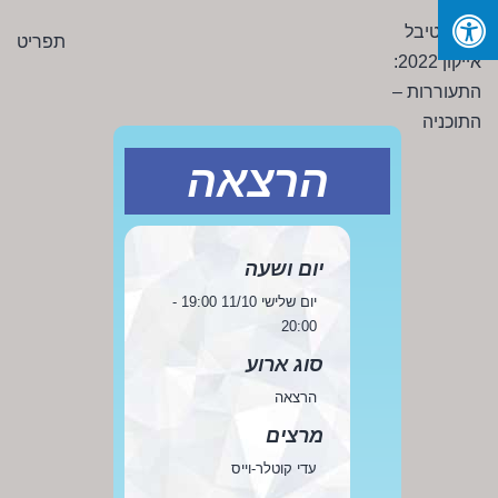
Ski
פסטיבל
תפריט
t
אייקון
conten
2022:
התעוררות
-
הרצאה
התוכניה
יום ושעה
יום שלישי 11/10 19:00 -
20:00
סוג ארוע
הרצאה
מרצים
עדי קוטלר-וייס