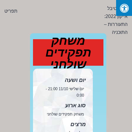
Ski
פסטיבל
תפריט
t
אייקון
conten
2022:
התעוררות
משחק
-
תפקידים
התוכניה
שולחני
יום ושעה
יום שלישי 11/10 21:00 -
0:00
סוג ארוע
משחק תפקידים שולחני
מרצים