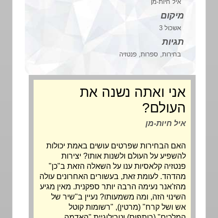
איל חיות-מן
מיקום
אשכול 3
תגיות
בחירות, ספרות, פנטזיה
אני ואתה נשנה את
העולם?
איל חיות-מן
האם הבחירות שפרטים עושים באמת יכולות
להשפיע על העולם ולשנות אותו? יצירות
פנטזיה קלאסיות ענו על השאלה הזאת ב"כן"
מהדהד. לעומת זאת, בעשורים האחרונים עולה
מהז'אנר נעימה הרבה יותר ספקנית. מאין מגיע
השינוי הזה, ומה משמעותו? נעיין ב"שיר של
אש ושל קרח" (מרטין), "רשומות קוטל
המלכים" (רותפוס) וטרילוגיית "האדמה