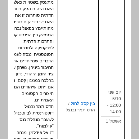
מתעסק בשטויות כאלה?"
האם הזהות הגיקית והזהות
הדתית סותרות זו את זו?
האם יש ביניהן חיבורים
מהותיים? בפאנל נבחן את
הממשק בין הפרקטיקה
והתרבות הדתית
לפרקטיקה ולתרבות
הפנטסטית וננסה לעמוד על
הדברים שמייחדים את
החיבור ביניהן. נשחק עם
ציר הזמן היהודי, נדון
בהלכה כמנגנון קסם, ונברר
אם ייתכן שיהודים הם
יום שני
היצורים הקסומים
5/10
האמיתיים.
בין קסם לחול
/
12:00 -
פאנל
הדס תמר נבנצל:
הדס תמר נבנצל
14:00
דוקטורנטית לביוטכנולוגיה,
לשעבר מנהלת כנס
אשכול 1
"עולמות".
דניאל פידלמן: מנחה