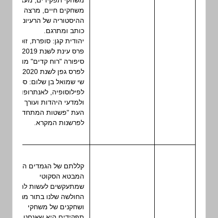
משחקי תפקידים, מעצב
משחקים חיים, מרצה על
ההיסטוריה של הרעיונות,
כותב ומתרגם.
יהודית קגן: סופרת, זוכת
פרס עינת לשנת 2019.
סיפורה "רוח קדים" מועמד
לפרס גפן לשנת 2020.
שי שמואל בן שלום: סטודנט
לפילוסופיה, לאנתרופולוגיה
ולמדעי היהדות ועורך כתב
העת "פשטות המתחדשים"
לפרשנות המקרא.
קללתם של הגמדים היא
המבטא הסקוטי
שמתעקשים לעשות להם.
החולשה שלנו בתור מנחים
ושחקנים של משחקי
תפקידים היא שאנחנו