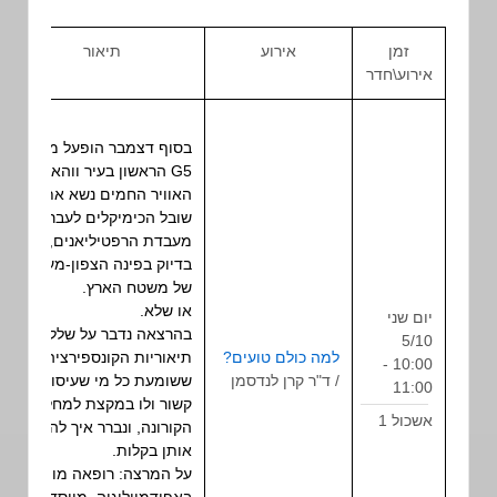
זמן
אירוע
תיאור
סוג
אירוע\חדר
אירוע
בסוף דצמבר הופעל מגדל
G5 הראשון בעיר ווהאן. מזג
האוויר החמים נשא את
שובל הכימיקלים לעבר
מעבדת הרפטיליאנים,
בדיוק בפינה הצפון-מערבית
של משטח הארץ.
או שלא.
יום שני
בהרצאה נדבר על שלל
5/10
למה כולם טועים?
תיאוריות הקונספירציה
10:00 -
הרצאה
/ ד"ר קרן לנדסמן
ששומעת כל מי שעיסוקה
11:00
קשור ולו במקצת למחלת
אשכול 1
הקורונה, ונברר איך להפריך
אותן בקלות.
על המרצה: רופאה מומחית