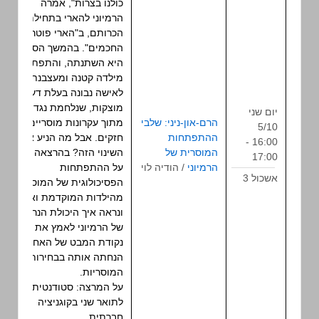
כולנו בצרות", אמרה
הרמיוני להארי בתחילת
הכרותם, ב"הארי פוטר ואבן
החכמים". בהמשך הסדרה
היא השתנתה, והתפתחה
מילדה קטנה ומעצבנת
לאישה נבונה בעלת דעות
מוצקות, שנלחמת נגד הרוע
יום שני
הרם-און-ניני: שלבי
מתוך עקרונות מוסריים
5/10
ההתפתחות
חזקים. אבל מה הניע את
16:00 -
הרצאה
המוסרית של
השינוי הזה? בהרצאה נדבר
17:00
הרמיוני
/ הודיה לוי
על ההתפתחות
אשכול 3
הפסיכולוגית של המוסר,
מהילדות המוקדמת ואילך,
ונראה איך היכולת הנרכשת
של הרמיוני לאמץ את
נקודת המבט של האחר
הנחתה אותה בבחירותיה
המוסריות.
על המרצה: סטודנטית
לתואר שני בקוגניציה
חברתית.