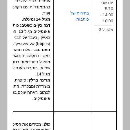
עומדים בפני היוצרת
יום שני
בהתמודדות עם הקאנון,
5/10
בחירות של
ועוד.
14:00 -
פאנל
כותבות
מגיל 14 ומעלה.
16:00
דנה כץ-בוכשטב:
כותב.ת
אשכול 3
פאנפיקים מגיל 13. הרצתה
באייקון בעבר על תבניות
(tropes) של פאנפיקים.
נועם נוב:
בעלת תואר
ראשון בתקשורת ובוגרת
מסלול תסריטאות בסם
שפיגל. כותבת פאנפיקים
מגיל 14.
מרינה ברלין:
סופרת,
משוררת ומבקרת. התחילה
לכתוב וראתה עולם בזכות
פאנפיקים.
כולנו מכירים את הסיפור