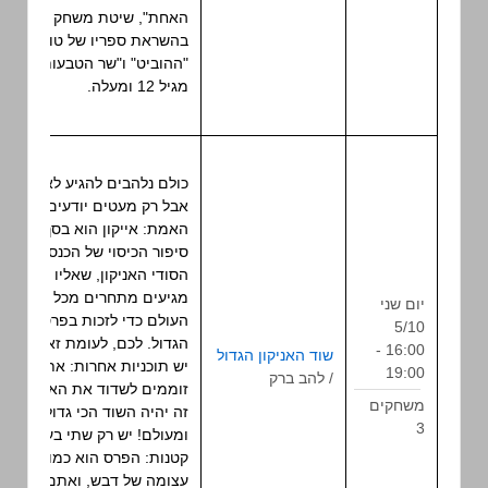
האחת", שיטת משחק
בהשראת ספריו של טולקין
"ההוביט" ו"שר הטבעות".
מגיל 12 ומעלה.
כולם נלהבים להגיע לאייקון,
אבל רק מעטים יודעים את
האמת: אייקון הוא בסך הכל
סיפור הכיסוי של הכנס
הסודי האניקון, שאליו
מגיעים מתחרים מכל רחבי
יום שני
העולם כדי לזכות בפרס
5/10
משחק
הגדול. לכם, לעומת זאת,
16:00 -
שוד האניקון הגדול
תפקיד
יש תוכניות אחרות: אתם
19:00
/ להב ברק
שולחני
זוממים לשדוד את האניקון.
משחקים
זה יהיה השוד הכי גדול מאז
3
ומעולם! יש רק שתי בעיות
קטנות: הפרס הוא כמות
עצומה של דבש, ואתם…