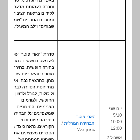
באפידמיולוגיה, מייסדת
וחברה בעמותת מדעת
לקידום בריאות הציבור,
ומחברת הספרים "שמים
שבורים" ו"לב המעגל".
סדרת "הארי פוטר" עוסקת
לא מעט בנושאים כמו
בחירה חופשית, בחירה
מוסרית והאחריות שנובעת
מהן. בהרצאה נבחן איך
מתייחסת הסדרה לבחירות
וליכולות, לגורל ולרצון
החופשי, ולגורמים
הפנימיים והחיצוניים
יום שני
שמשפיעים על הבחירה ‒
5/10
הארי פוטר
בחיי הדמויות ובחיי
10:00 -
והבחירה הגורלית
/
הרצאה
הקוראים. נראה כיצד שבעת
12:00
אמנון הלל
הספרים מעמיקים את
אשכול 2
משפטי המפתח של