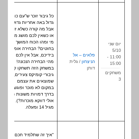
כל גיבור זוכר ש"עם כוח
גדול באה אחריות גדולה".
אבל מה קורה כשלא זוכרים,
או כשאין לכם מושג מי נגד
מי ומהו הכוח המושך
יום שני
בחוטים? הבחירה אומנם
5/10
פלאים – אל
משחק
בידיכם, אבל אין לכם מושג
11:00 -
הניצחון
/ גלית
תפקיד
מהי הבחירה הנכונה!
15:00
דותן
שולחני
במשחק הזה תשחקו קבוצת
משחקים
גיבורי קומיקס צעירים,
3
שמוצאים את עצמם
במקום לא מוכר ופוגשים
בדרך דמויות משונות (או
אולי דווקא מוכרות?).
מגיל 14 ומעלה.
"איך זה שתלמיד חכם כמוך