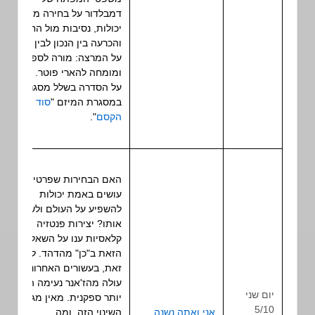
דמבלדור על בחירה מול
יכולות, נסיבות מול החלטות
והכרעה בין הנכון לבין הקל.
על המרצה: מורה לספרות
ומומחה להארי פוטר. מרצה
על הסדרה בשלל מסגרות
במסגרת המיזם "
סוד
הקסם
".
האם הבחירות שפרטים
עושים באמת יכולות
להשפיע על העולם ולשנות
אותו? יצירות פנטזיה
קלאסיות ענו על השאלה
הזאת ב"כן" מהדהד. לעומת
זאת, בעשורים האחרונים
עולה מהז'אנר נעימה הרבה
יום שני
יותר ספקנית. מאין מגיע
5/10
אני ואתה נשנה
השינוי הזה, ומה