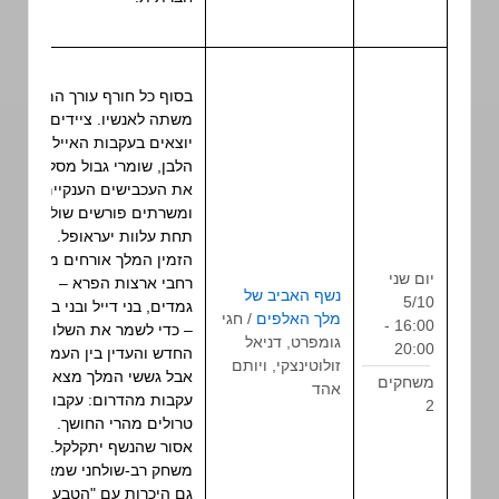
בסוף כל חורף עורך המלך
משתה לאנשיו. ציידים
יוצאים בעקבות האייל
הלבן, שומרי גבול מסלקים
את העכבישים הענקיים
ומשרתים פורשים שולחנות
תחת עלוות יעראופל. השנה
הזמין המלך אורחים מכל
יום שני
רחבי ארצות הפרא ‒
נשף האביב של
5/10
גמדים, בני דייל ובני ביאורן
מלך האלפים
/ חגי
משחק
16:00 -
‒ כדי לשמר את השלום
גומפרט, דניאל
תפקיד
20:00
החדש והעדין בין העמים.
זולוטינצקי, ויותם
שולחני
אבל גששי המלך מצאו
משחקים
אהד
עקבות מהדרום: עקבות
2
טרולים מהרי החושך.
אסור שהנשף יתקלקל.
משחק רב-שולחני שמאפשר
גם היכרות עם "הטבעת