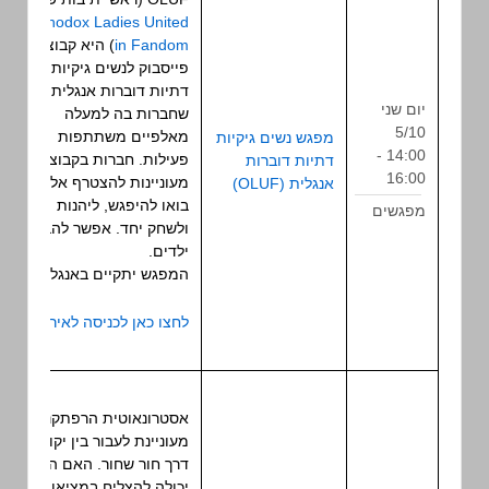
Orthodox Ladies United
in Fandom
) היא קבוצת
פייסבוק לנשים גיקיות
דתיות דוברות אנגלית,
יום שני
שחברות בה למעלה
5/10
מאלפיים משתתפות
מפגש נשים גיקיות
14:00 -
פעילות. חברות בקבוצה או
דתיות דוברות
מפגש
16:00
מעוניינות להצטרף אליה?
אנגלית (OLUF)
בואו להיפגש, ליהנות
מפגשים
ולשחק יחד. אפשר להביא
ילדים.
המפגש יתקיים באנגלית.
לחצו כאן לכניסה לאירוע
אסטרונאוטית הרפתקנית
מעוניינת לעבור בין יקומים
דרך חור שחור. האם היא
יכולה להצליח במציאות, או