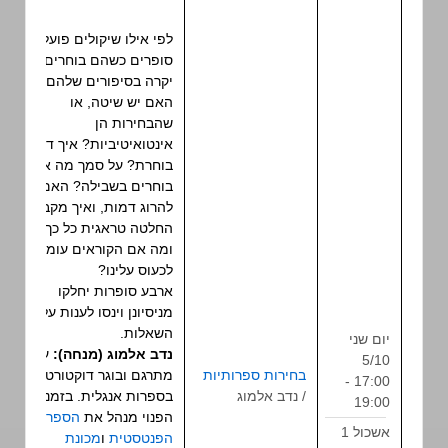
לפי אילו שיקולים פועלים
סופרים כשהם בוחרים מה
יקרה בסיפורים שלהם?
האם יש שיטה, או
שהבחירות הן
אינטואיטיביות? איך דמות
בוחרת? על סמך מה אנחנו
בוחרים בשבילה? האם קל
להרוג דמות, ואיך מקבלים
החלטה טראגית כל כך?
ומה אם הקוראים עומדים
לכעוס עלינו?
ארבע סופרות יחלקו
מניסיונן וינסו לענות על כל
השאלות.
יום שני
נדב אלמוג (מנחה):
עורך,
5/10
בחירות ספרותיות
מתרגם ובוגר דוקטורט
17:00 -
פאנל
/ נדב אלמוג
בספרות אנגלית. בזמנו
19:00
הפנוי מנהל את
הספרייה
אשכול 1
הפנטסטית
ו
מכונת