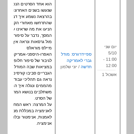
הוא אחד הסרטים הנפלאים
שנעשו בשנים האחרונות.
בהרצאה נשמע איך דברים
שהתרחשו מאחורי הקלעים
הניעו את מה שראינו על
המסך, נדבר על סיפור מקור
מול גרסאות ונראה איך הפך
יום שני
מיילס מוראלס
5/10
ספיידרוורס: מודל
האפרו-היספני-אמריקני
11:00 -
גברי לאמריקה
הרצאה
לגיבור של סיפור חלופי
12:00
חדשה
/ יוני שלמון
במציאות שבה המודלים
הגבריים סביבו קורסים.
אשכול 1
נראה גם תהליכי עבודה
מהממים ונגלה איך הם
משתלבים בנושא המרכזי
של הסרט.
על המרצה: ראש המחלקה
לאנימציה במכללת מנשר
לאמנות, אנימטור ובלוגר על
אנימציה.