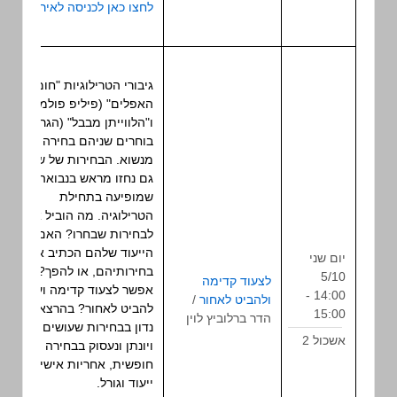
לחצו כאן לכניסה לאירוע
גיבורי הטרילוגיות "חומריו
האפלים" (פיליפ פולמן)
ו"הלווייתן מבבל" (הגר ינאי)
בוחרים שניהם בחירה קשה
מנשוא. הבחירות של שניהם
גם נחזו מראש בנבואה
שמופיעה בתחילת
הטרילוגיה. מה הוביל אותם
לבחירות שבחרו? האם
הייעוד שלהם הכתיב את
יום שני
בחירותיהם, או להפך? ואיך
5/10
לצעוד קדימה
אפשר לצעוד קדימה ועדיין
14:00 -
ולהביט לאחור
/
הרצאה
להביט לאחור? בהרצאה
15:00
הדר ברלוביץ לוין
נדון בבחירות שעושים ליירה
אשכול 2
ויונתן ונעסוק בבחירה
חופשית, אחריות אישית,
ייעוד וגורל.