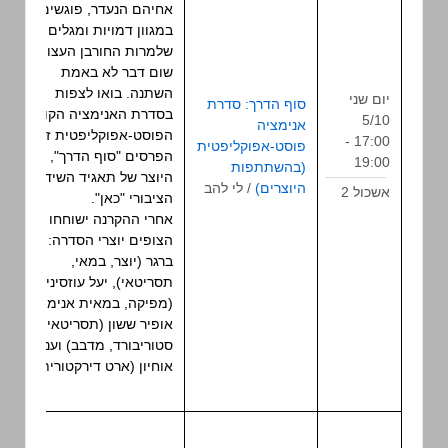
אחיהם הנעדר, פוגשים
במגוון דמויות ומגלים
שלמרות החורבן העצום
שום דבר לא באמת
השתנה. בואו לצפות
יום שני
סוף הדרך: סדרת
בסדרת האנימציה הקומית
5/10
אנימציה
הפוסט-אפוקליפטית זוכת
17:00 -
פוסט-אפוקליפטית
פאנל
הפרסים "סוף הדרך", מבית
19:00
(בהשתתפות
היוצר של תאגיד השידור
היוצרים)
/ לי להב
אשכול 2
הציבורי "כאן".
אחרי ההקרנה ישוחחו עם
הצופים יוצרי הסדרה: ניר
ברגר (יוצר, במאי,
תסריטאי), יעל עוזסיני
(מפיקה, במאית אנימציה),
אופיר ששון (תסריטאי, אמן
סטוריבורד, מדבב) וענבל
אוחיון (ארט דירקטורית).