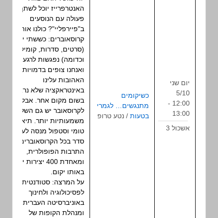
האנטרפרייז יוכל לשתף
פעולה עם הנוסעים
ב"פיירפליי"? כולנו אוהבים
קרוסאוברים: כששתי יצירות
(סרטים, סדרות, קומיקס
וכדומה) נפגשות לרגע,
ואנחנו צופים בדמויות
האהובות עלינו
יום שני
באינטראקציה שלא נראה
5/10
כשיקומים
בשום מקום אחר. אבל
12:00 -
מתנגשים… לגמרי
הרצאה
לקרוסאובר יש גם השלכות
13:00
בטעות
/ נטע טרופ
משמעותיות יותר. תיאוריית
אשכול 3
טומי וסטפול מנסה לעשות
סדר בכל הקרוסאוברים של
התרבות הפופולרית,
ומאחדת 400 יצירות יחד
באותו יקום.
על המרצה: סטודנטית
לפסיכולוגיה ולחינוך
באוניברסיטה העברית
ומנהלת הקופות של