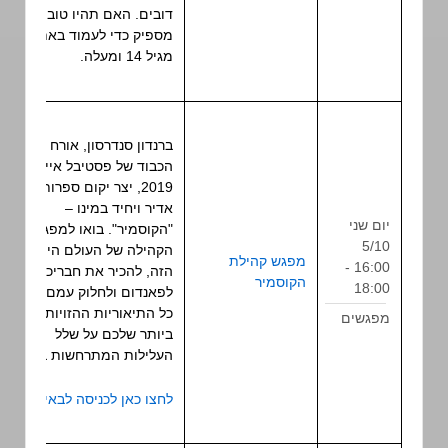
דובים. האם תהיו טובים
מספיק כדי לעמוד באתגר?
מגיל 14 ומעלה.
ברנדון סנדרסון, אורח
הכבוד של פסטיבל אייקון
2019, יצר יקום ספרותי
אדיר ויחיד במינו ‒
יום שני
"הקוסמיר". בואו למפגש
5/10
הקהילה של העולם הייחודי
מפגש קהילת
16:00 -
הזה, להכיר את חבריכם
מפגש
הקוסמיר
18:00
לפאנדום ולחלוק עמם את
כל התיאוריות ההזויות
מפגשים
ביותר שלכם על שלל
העלילות המתרחשות בו.
לחצו כאן לכניסה לבאירוע