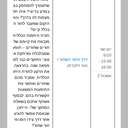
שתצטרך להסתפק בצפייה
במדע בדיוני? אילו תלאות
מצפות לה בדרך? והאם
היקום שמעבר לחור השחור
בכלל קיים?
תורת היחסות הכללית
מנבאת את קיומם של
חורים שחורים – תופעה
יום שני
שמבלבלת ומרתקת את
5/10
דרך החור השחור
/
טובי החוקרים כבר למעלה
15:00 -
הרצאה
נעה זילברמן
ממאה שנה. בהרצאה אציג
16:00
את הרקע לתורת היחסות
אשכול 2
הכללית, אסביר מהם חורים
שחורים ואתאר את
התופעות המשונות
הקשורות בהם. לבסוף
אשתף אתכם בשאלת
המחקר שלי: הייתכן
שבאמת אפשר להגיע ליקום
אחר דרך צידו הפנימי של
חור שחור?