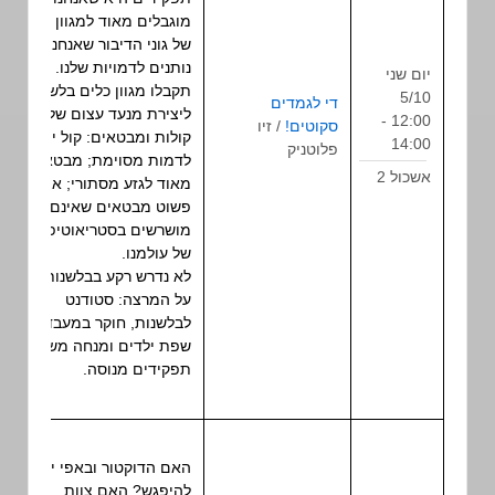
מוגבלים מאוד למגוון הדל
של גוני הדיבור שאנחנו
נותנים לדמויות שלנו. כאן
יום שני
תקבלו מגוון כלים בלשניים
5/10
די לגמדים
ליצירת מנעד עצום של
12:00 -
סקוטים!
/ זיו
הרצאה
קולות ומבטאים: קול ייחודי
14:00
פלוטניק
לדמות מסוימת; מבטא זר
אשכול 2
מאוד לגזע מסתורי; או
פשוט מבטאים שאינם
מושרשים בסטריאוטיפים
של עולמנו.
לא נדרש רקע בבלשנות.
על המרצה: סטודנט
לבלשנות, חוקר במעבדת
שפת ילדים ומנחה משחקי
תפקידים מנוסה.
האם הדוקטור ובאפי יכולים
להיפגש? האם צוות