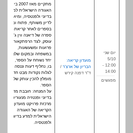
מתקיים מאז 2007 ביוזמת
האגודה הישראלית למדע
בדיוני ולפנטסיה, ומיועד
לדיון משותף, פתוח ומפרה
בספרים לאחר קריאתם.
ספרה של דיאנה ווין ג'ונס
עוסק, לצד הרפתקאות
פרועות ומשעשעות,
יום שני
במשפחה ובמקום שלנו בה.
5/10
יחד נשוחח על הספר, נדון
מועדון קריאה:
12:00 -
בו, נחליף דעות וננסה
הבריון של ארצ'ר
/
מפגש
14:00
לגלות נקודות מבט חדשות.
ד"ר דפנה קירש
מומלץ להכין עותק של
מפגשים
הספר.
על המנחה: חובבת מדע
בדיוני ופנטזיה מנעוריה,
מרכזת פרויקט מועדון
הקריאה של האגודה
הישראלית למדע בדיוני
ולפנטסיה.