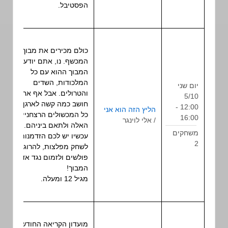
הפסטיבל.
כולם מכירים את מבוך
המכשף. נו, אתם יודעים –
המבוך ההוא עם כל
המלכודות, השדים
יום שני
והטרולים. אבל אף אחד לא
5/10
משחק
חושב כמה קשה לארגן את
12:00 -
הליץ הזה הוא אני
תפקיד
כל המכשולים הרצחניים
16:00
/ אלי לוינגר
שולחני
האלה ולתאם ביניהם.
משחקים
עכשיו יש לכם הזדמנות
2
לשחק מפלצות, להרוג
פולשים ולזמום נגד אדון
המבוך!
מגיל 12 ומעלה.
מועדון הקריאה החודשי