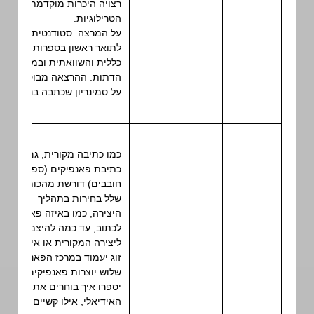
רצויה היכרות מוקדמת עם
הטרילוגיות.
על המרצה: סטודנטית
לתואר ראשון בספרות
כללית והשוואתית ובמדעי
הדתות. ההרצאה מבוססת
על סמינריון שכתבה בנושא.
כמו כתיבה מקורית, גם
כתיבת פאנפיקים (ספרות
חובבים) דורשת מהכותבות
שלל בחירות בתהליך
היצירה, כמו באיזה פאנדום
לכתוב, עד כמה להיצמד
ליצירה המקורית או איזה
זוג יעמוד במרכז הפאנפיק.
שלוש יוצרות פאנפיקים
יספרו איך בוחרים את הזוג
האידיאלי, אילו קשיים