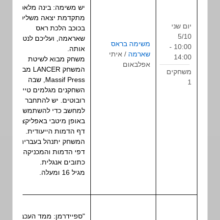
יש משימה: בינה מלאכותית
מתקדמת יצאה משליטה
יום שני
בכוכב הלכת ראס
5/10
שאראמה, ועליכם לנטרל
משימה בראס
משחק
10:00 -
אותה.
שארמה
/ איתי
תפקיד
14:00
משחק מבוא לשיטת
אפלבאום
שולחני
המשחק LANCER מבית
משחקים
Massif Press, שבה
1
השחקנים מגלמים טייסי
רובוטים. יש להתחבר
למחשב כדי להשתמש
באופן מיטבי באפליקציית
דף הדמות הייעודית.
המשחק יתנהל בעברית, אך
דפי הדמות והמכניקה
כתובים אנגלית.
מגיל 16 ומעלה.
"ספיידרמן: ממד העכביש"