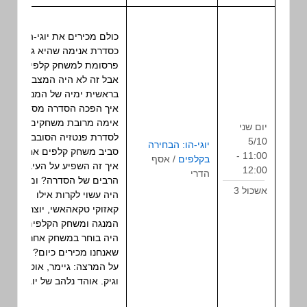
כולם מכירים את יוגי-הו
כסדרת אנימה שהיא גם
פרסומת למשחק קלפים,
אבל זה לא היה המצב
בראשית ימיה של המנגה.
איך הפכה הסדרה מסדרת
אימה מרובת משחקים
יום שני
לסדרת פנטזיה הסובבת
5/10
יוגי-הו: הבחירה
סביב משחק קלפים אחד?
11:00 -
בקלפים
/ אסף
הרצאה
איך זה השפיע על העיבודים
12:00
הדרי
הרבים של הסדרה? ומה
אשכול 3
היה עשוי לקרות אילו
קאזוקי טקאהאשי, יוצר
המנגה ומשחק הקלפים,
היה בוחר במשחק אחר מזה
שאנחנו מכירים כיום?
על המרצה: גיימר, אוטאקו
וגיק. אוהד נלהב של יוגי-הו.