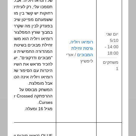
של רומיאו ויוליה. אבל
תסמכו עלי, רק לעיתים
רחוקות יש קשר בין מה
ששמעתם מפייטן שיכור
בפונדק לבין מה שקרה
במבוך שורץ המפלצות.
יום שני
רומיאו ויוליה הוא משחק
5/10
רומיאו ויוליה,
משחק
זחילת מבוכים בשיטת
14:00 -
גרסת זחילת
תפקיד
המהדורה החמישית של
18:00
המבוכים
/ אורי
שולחני
"מבוכים ודרקונים". יש
ליפשיץ
משחקים
להכיר מראש את השיטה.
1
היכרות עם הסיפור של
רומיאו ויוליה אינה הכרחית,
אבל מומלצת.
המשחק מבוסס על
ההרפתקה Star Crossed
Curses.
מגיל 16 ומעלה.
OLUF (ראשי תיבות של