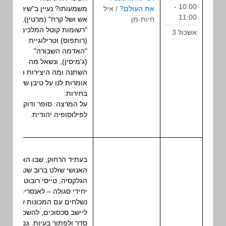
10:00 -
את העולם?
/ איל
הרצאה
משמעותו? נעיין ב"שיר של
11:00
חיות-מן
אש ושל קרח" (מרטין),
"רשומות קוטל המלכים"
אשכול 3
(רותפוס) וטרילוגיית
"האדמה השבורה"
(ג'מיסין), ונשאל מה
השתנה ומה היצירות הללו
אומרות לנו על טיבן של
בחירות.
על המרצה: סופר ודוקטורנט
לפילוסופיה יהודית.
בעתיד הרחוק, שבו האיחוד
האנושי שולט ברוב שטח
הגלקסיה, טייסי רובוטים
יחידי סגולה – לאנסרים –
נשלחים עם המכונות שלהם
ליישב סכסוכים, להשכין
סדר ולפתור בעיות. גם לכם