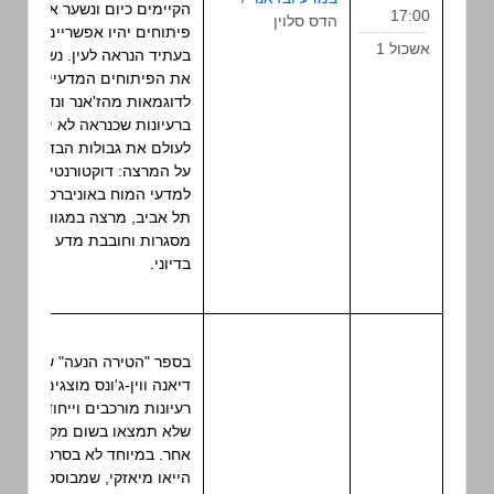
הקיימים כיום ונשער אילו
17:00
הדס סלוין
פיתוחים יהיו אפשריים
אשכול 1
בעתיד הנראה לעין. נשווה
את הפיתוחים המדעיים
לדוגמאות מהז'אנר ונדון
ברעיונות שכנראה לא יחצו
לעולם את גבולות הבדיון.
על המרצה: דוקטורנטית
למדעי המוח באוניברסיטת
תל אביב, מרצה במגוון
מסגרות וחובבת מדע
בדיוני.
בספר "הטירה הנעה" של
דיאנה ווין-ג'ונס מוצגים
רעיונות מורכבים וייחודיים
שלא תמצאו בשום מקום
אחר. במיוחד לא בסרט של
הייאו מיאזקי, שמבוסס על