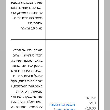
שאת השמועות ממציאים
השחקנים עצמם. בואו
להתנסות במשחק הדגמה
רשמי בהנחיית "סוכני
אספמיה"!
מגיל 16 ומעלה.
משחר ימיו של המדע
הבדיוני דמיינו יוצרים
בז'אנר מכונות שמְתקשרות
באופן ישיר עם מוחנו.
השיטות היו רבות ומגוונות:
למשל זרועות מכניות
שמחוברות למוח, הקלדה
באמצעות המחשבה, או
מציאות וירטואלית
שמתממשקת ישירות עם
יום שני
המוח שלנו. בהרצאה נלמד
5/10
ממשק מוח-מכונה
על ממשקי מוח-מכונה
16:00 -
במדע ובז'אנר
/
הרצאה