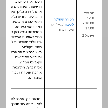
הספר אך חסרים בו
הרעיונות המהותיים שהפכו
אותו ליצירה כל כך איקונית.
יום שני
ההבדלים החדים כל כך בין
5/10
הטירה שהלכה
הספר לסרט מדגישים עד
16:00 -
לעיבוד
/ גייל וולד
הרצאה
כמה במאי האנימה
17:00
ואסיה ברוך
המפורסם נכשל כאן כישלון
אשכול 2
חרוץ באומנות העיבוד.
גייל וולד: סטודנטית לתואר
ראשון לקולנוע
באוניברסיטת תל אביב
ומעריצה של דיאנה
ווין-ג'ונס מגיל 7.
אסיה ברוך: מתרגמת.
אוהבת פנטזיה ועיבודים
מוצלחים.
"מדאם הוץ' אמרה לנו לא
לזוז – אתה עוד תסבך את