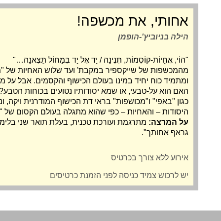
אחותי, את מכשפה!
הילה בניוביץ'-הופמן
"הוֹי, אֲחָיוֹת-קוֹסְמוֹת, תְּנֶינָה / יָד אֶל יָד בְּמָחוֹל תֵּצֶאנָה…"
מהמכשפות של שייקספיר במקבת' ועד שלוש האחיות של "מכ
ומתמיד כוח יחיד במינו בעולם הכישוף והקסמים. אבל על
האם הוא על-טבעי, או שמא יסודותיו נטועים בכוחות הטבע?
כגון "באפי" ו"מכושפות" בראי דת הכישוף המודרנית ויקה, ו
היסודות – והאחיות – כפי שהוא מתגלה בעולם הקסום של "לש
על המרצה:
מתרגמת ועורכת טכנית, בעלת תואר שני בלימוד
גראף אחותך
".
אירוע ללא צורך בכרטיס
יש לרכוש צמיד כניסה לפני הזמנת כרטיסים