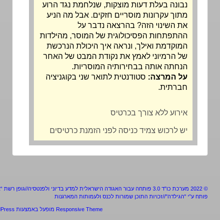
נבונה בעלת דעות מוצקות, שנלחמת נגד הרוע
מתוך עקרונות מוסריים חזקים. אבל מה הניע
את השינוי הזה? בהרצאה נדבר על
ההתפתחות הפסיכולוגית של המוסר, מהילדות
המוקדמת ואילך, ונראה איך היכולת הנרכשת
של הרמיוני לאמץ את נקודת המבט של האחר
הנחתה אותה בבחירותיה המוסריות.
על המרצה:
סטודנטית לתואר שני בקוגניציה
חברתית.
אירוע ללא צורך בכרטיס
יש לרכוש צמיד כניסה לפני הזמנת כרטיסים
מערכת כו"ד 3.0 פותחה עבור האגודה הישראלית למדע בדיוני ולפנטסיה//גופן רשת “אלף”
ע”י "הגילדה"//זכויות התוכן שמורות לכנס ולעמותות המארגנות
Responsive Theme
מופעל באמצעות
WordPress