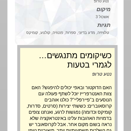
נטע טרופ
מיקום
אשכול 3
תגיות
טלוויזיה, מדע בדיוני, ספרות, פנטזיה, קולנוע, קומיקס
כשיקומים מתנגשים…
לגמרי בטעות
נטע טרופ
האם הדוקטור ובאפי יכולים להיפגש? האם
צוות האנטרפרייז יוכל לשתף פעולה עם
הנוסעים ב"פיירפליי"? כולנו אוהבים
קרוסאוברים: כששתי יצירות (סרטים, סדרות,
קומיקס וכדומה) נפגשות לרגע, ואנחנו צופים
בדמויות האהובות עלינו באינטראקציה שלא
נראה בשום מקום אחר. אבל לקרוסאובר יש
גם השלכות משמעותיות יותר. תיאוריית טומי