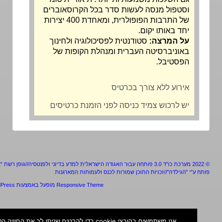
וסטפול מנסה לעשות סדר בכל הקרוסאוברים
של התרבות הפופולרית, ומאחדת 400 יצירות
יחד באותו יקום.
על המרצה:
סטודנטית לפסיכולוגיה ולחינוך
באוניברסיטה העברית ומנהלת הקופות של
הפסטיבל.
אירוע ללא צורך בכרטיס
יש לרכוש צמיד כניסה לפני הזמנת כרטיסים
מערכת כו"ד 3.0 פותחה עבור האגודה הישראלית למדע בדיוני ולפנטסיה//גופן רשת “אלף”
ע”י "הגילדה"//זכויות התוכן שמורות לכנס ולעמותות המארגנות
Responsive Theme
מופעל באמצעות
WordPress
אנו משתמשים בקובצי cookie כדי להבטיח שניתן לך את החוויה הטובה ביו