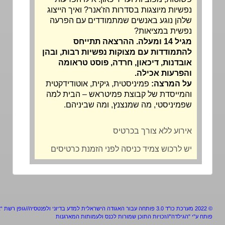
נפשיות מיוצגות בסדרות הז'אנר? ואיך הייצוג
שלהן נוגע באנשים שמתמודדים עם הפרעה
נפשית במציאות?
מגיל 14 ומעלה. ההרצאה תתייחס
להתמודדות עם מצוקות נפשיות רבות, ובהן
אובדנות, דיכאון, חרדה, פוסט טראומה
והפרעות אכילה.
על המרצה:
פמיניסטית, גיקית, אוטודידקטית
והמייסדת של קבוצת
פמיטראש
– הבית למה
שפמיניסטי, מה שמנצנץ, ומה שביניהם.
אירוע ללא צורך בכרטיס
יש לרכוש צמיד כניסה לפני הזמנת כרטיסים
מערכת כו"ד 3.0 פותחה עבור האגודה הישראלית למדע בדיוני ולפנטסיה//גופן רשת “אלף”
ע”י "הגילדה"//זכויות התוכן שמורות לכנס ולעמותות המארגנות