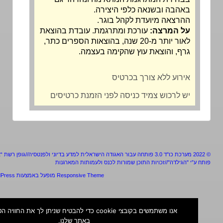
באהבה ובשנאה כלפי היצירה.
ההרצאה מיועדת לקהל בוגר.
על המרצה:
עורכת ומתרגמת. עובדת בהוצאת
לאור יותר מ-20 שנה, בהוצאות הספרים כתר,
גרף, והוצאת עוץ שהקימה בעצמה.
אירוע ללא צורך בכרטיס
יש לרכוש צמיד כניסה לפני הזמנת כרטיסים
מערכת כו"ד 3.0 פותחה עבור האגודה הישראלית למדע בדיוני ולפנטסיה//גופן רשת “אלף”
ע”י "הגילדה"//זכויות התוכן שמורות לכנס ולעמותות המארגנות
Responsive Theme
מופעל באמצעות
WordPress
אנו משתמשים בקובצי cookie כדי להבטיח שניתן לך את החוויה הטובה ביו
באתר שלנו.