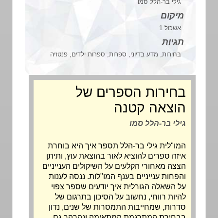
גילי בר-הלל סמו
מיקום
אשכול 1
תגיות
בחירות, מדע בדיוני, ספרות, ספרות ילדים, פנטזיה
בחירות הספרים של
הוצאה קטנה
גילי בר-הלל סמו
המו"לית גילי בר-הלל תספר איך היא בוחרת
איזה ספרים להוציא לאור בהוצאת עוץ, ותיתן
הצצה מאחורי הקלעים על השיקולים הענייניים
והפחות ענייניים בענף המו"לות. ננסה לענות
על השאלה הגורלית איך יודעים שספר צפוי
להיות רווחי, נחשוב על הסיכון בתרגום של
סדרות, שמחייבות התמסרות של שנים, נדון
בבחירת המתרגמת המתאימה ונהרהר גם