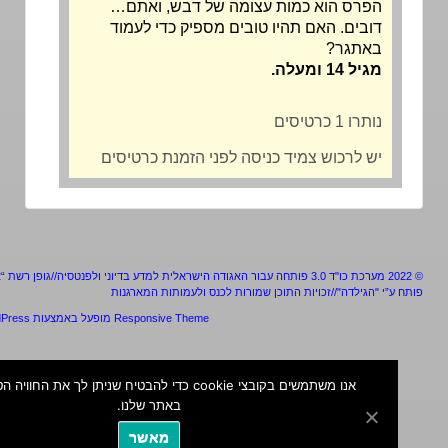
הפרס הוא כמות עצומה של דבש, ואתם…
דובים. האם תהיו טובים מספיק כדי לעמוד
באתגר?
מגיל 14 ומעלה.
נותרו 1 כרטיסים
יש לרכוש צמיד כניסה לפני הזמנת כרטיסים
מערכת כו"ד 3.0 פותחה עבור האגודה הישראלית למדע בדיוני ולפנטסיה//גופן רשת “אלף”
ע”י "הגילדה"//זכויות התוכן שמורות לכנס ולעמותות המארגנות
Responsive Theme
מופעל באמצעות
WordPress
אנו משתמשים בקובצי cookie כדי להבטיח שניתן לך את החוויה הטובה ביו
באתר שלנו.
מאשר