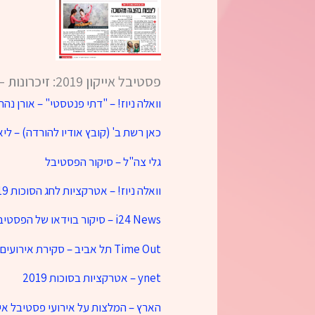
פסטיבל אייקון 2019: זיכרונות – סיקורים מן העיתונות
וואלה ניוז! – "דתי פנטסטי" – אורן נהר
כאן רשת ב' (קובץ אודיו להורדה) – לי
גלי צה"ל – סיקור הפסטיבל
וואלה ניוז! – אטרקציות לחג הסוכות 2019
i24 News – סיקור בוידאו של הפסטיבל כולל ריאיון עם ברנדון סנדרסון
Time Out תל אביב – סקירת אירועים לחג
ynet – אטרקציות בסוכות 2019
הארץ – המלצות על אירועי פסטיבל אייקון 